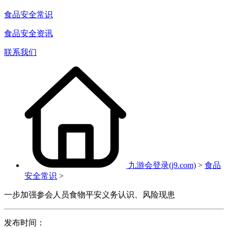
食品安全常识
食品安全资讯
联系我们
九游会登录(j9.com)
>
食品
安全常识
>
一步加强参会人员食物平安义务认识、风险现患
发布时间：