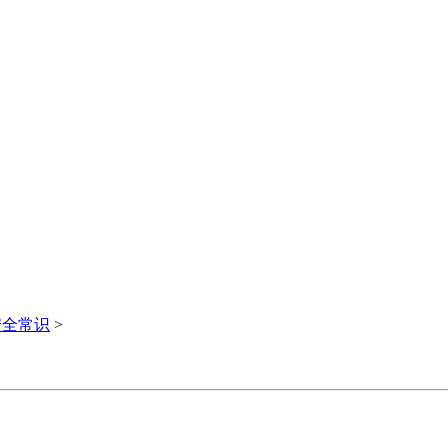
安全常识
>