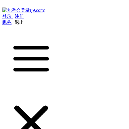
登录
|
注册
昵称
|
退出