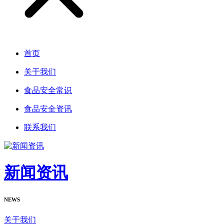
首页
关于我们
食品安全常识
食品安全资讯
联系我们
新闻资讯
NEWS
关于我们