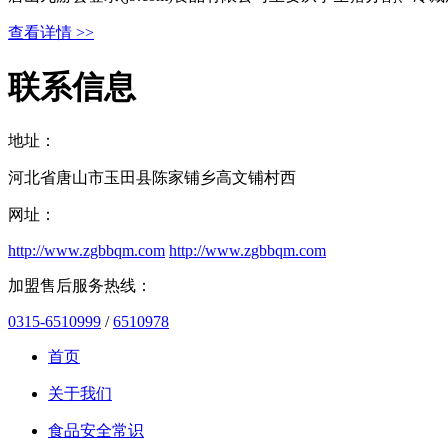
查看详情 >>
联系信息
地址：
河北省唐山市玉田县陈家铺乡高文铺村西
网址：
http://www.zgbbqm.com
http://www.zgbbqm.com
加盟售后服务热线：
0315-6510999
/
6510978
首页
关于我们
食品安全常识