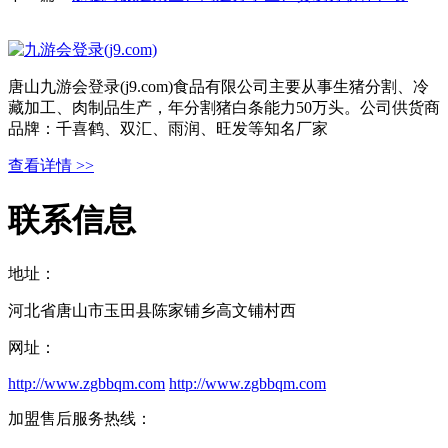
唐山九游会登录(j9.com)食品有限公司主要从事生猪分割、冷
藏加工、肉制品生产，年分割猪白条能力50万头。公司供货商
品牌：千喜鹤、双汇、雨润、旺发等知名厂家
查看详情 >>
联系信息
地址：
河北省唐山市玉田县陈家铺乡高文铺村西
网址：
http://www.zgbbqm.com
http://www.zgbbqm.com
加盟售后服务热线：