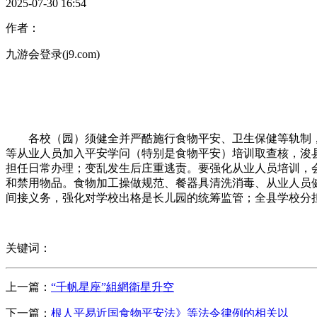
2025-07-30 16:54
作者：
九游会登录(j9.com)
各校（园）须健全并严酷施行食物平安、卫生保健等轨制，
等从业人员加入平安学问（特别是食物平安）培训取查核，浚
担任日常办理；变乱发生后庄重逃责。要强化从业人员培训，会
和禁用物品。食物加工操做规范、餐器具清洗消毒、从业人员
间接义务，强化对学校出格是长儿园的统筹监管；全县学校分担
关键词：
上一篇：
“千帆星座”組網衛星升空
下一篇：
根人平易近国食物平安法》等法令律例的相关以