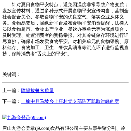
针对夏日食物平安特点，避免因温度非常导致产物变质；
发放宣传材料，通过多种形式开展食物平安宣传勾当，营制全
社会配合关心、参取食物平安的优良空气。落实企业从体义
务。食物易变质，操纵新平台发布食物平安消费提醒，法律人
员以食物超市、食物出产企业、餐饮办事单元等为沉点场合，
及时受理、处置消费者的赞扬举报。对其冷链储存环境进行详
尽查抄，确保市场发卖食物平安。对相关单元的食物采购、原
料储存、食物加工、卫生、餐饮具消毒等沉点环节进行监视查
抄，保障消费者“舌尖上的平安”。
关键词：
上一篇：
障提拔餐食质量
下一篇：
—榆中县马坡乡上庄村党支部陈万凯取洪峰的竞
唐山九游会登录(j9.com)食品有限公司主要从事生猪分割、冷