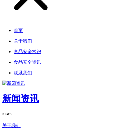
首页
关于我们
食品安全常识
食品安全资讯
联系我们
新闻资讯
NEWS
关于我们