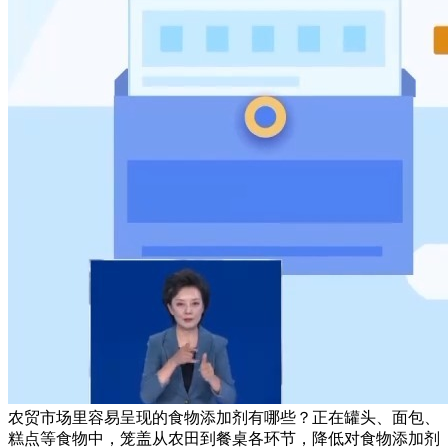
农贸市场里容易呈现的食物添加剂有哪些？正在罐头、面包、
糕点等食物中，笼盖从农田到餐桌各环节，降低对食物添加剂