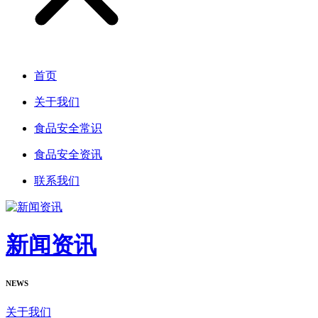
首页
关于我们
食品安全常识
食品安全资讯
联系我们
新闻资讯
NEWS
关于我们