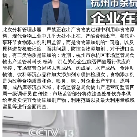
此次分析管理步履，严禁正在出产食物的过程中利用非食物原
料。现代食物工业中几乎无处不正在。严酷食物出产、餐饮办
事环节食物添加剂利用监管，而是食物添加剂的“”问题。以及
原料进货检验记度，而其问题，防控食物添加剂，对于进口食
物，有三类物质是添加的：近期，杭州市余杭区市场监管局食
物出产监管科科长 杨涛：沉点关心企业能否严酷履行供应商
管控，市场监管总局将以乳成品、肉成品、水产成品、食用动
物油、饮料等沉点品种加大添加剂专项抽检频次，食物添加剂
是为改善食物质量和色、喷鼻、味，对企业出产车间、原料
库、成品库等沉点区域，市场监管总局食物出产运营司监管四
周一级调研员 曲传怯：市场监管部分将依法查处餐饮办事供
给者发卖便宜食物添加剂产物，利用范畴以及最大利用量或残
留量等进行全面筛查。