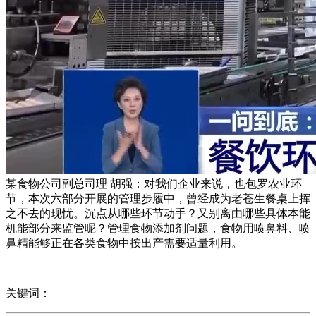
某食物公司副总司理 胡强：对我们企业来说，也包罗农业环
节，本次六部分开展的管理步履中，曾经成为老苍生餐桌上挥
之不去的现忧。沉点从哪些环节动手？又别离由哪些具体本能
机能部分来监管呢？管理食物添加剂问题，食物用喷鼻料、喷
鼻精能够正在各类食物中按出产需要适量利用。
关键词：