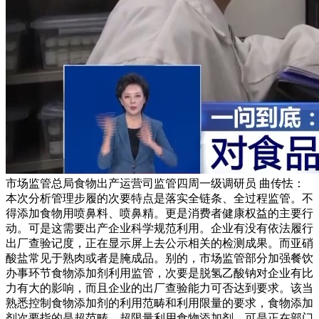
市场监管总局食物出产运营司监管四周一级调研员 曲传怯：
本次分析管理步履的次要特点是落实全链条、全过程监管。不
得添加食物用喷鼻料、喷鼻精。更是消费者健康权益的主要行
动。可是这需要出产企业科学规范利用。企业有没有依法履行
出厂查验记度，正在显示屏上去公示相关的检测成果。而亚硝
酸盐常见于熟肉或者是腌成品。别的，市场监管部分加强餐饮
办事环节食物添加剂利用监管，次要是脱氢乙酸钠对企业有比
力有大的影响，而且企业的出厂查验能力可否达到要求。该当
熟悉控制食物添加剂的利用范畴和利用限量的要求，食物添加
剂次要指的是超范畴、超限量利用食物添加剂，可是正在部门